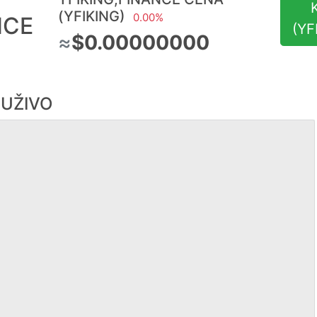
(YFIKING)
0.00%
NCE
(YF
≈
$0.00000000
 UŽIVO