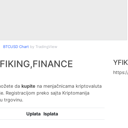
BTCUSD Chart
by TradingView
YFIKING,FINANCE
YFI
https:
možete da
kupite
na menjačnicama kriptovaluta
je. Registracijom preko sajta Kriptomanija
u trgovinu.
Uplata
Isplata