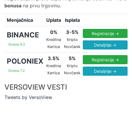
bonusa
na prvu trgovinu.
Menjačnica
Uplata
Isplata
0%
3-5%
BINANCE
Registracija →
Kreditna
Kripto
Ocena 9.2
Detaljnije →
Kartica
Novčanik
3.5%
5%
POLONIEX
Registracija →
Kreditna
Kripto
Ocena 7.2
Detaljnije →
Kartica
Novčanik
VERSOVIEW VESTI
Tweets by VersoView