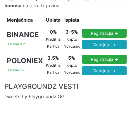
bonusa
na prvu trgovinu.
Menjačnica
Uplata
Isplata
0%
3-5%
BINANCE
Registracija →
Kreditna
Kripto
Ocena 9.2
Detaljnije →
Kartica
Novčanik
3.5%
5%
POLONIEX
Registracija →
Kreditna
Kripto
Ocena 7.2
Detaljnije →
Kartica
Novčanik
PLAYGROUNDZ VESTI
Tweets by PlaygroundzIOG