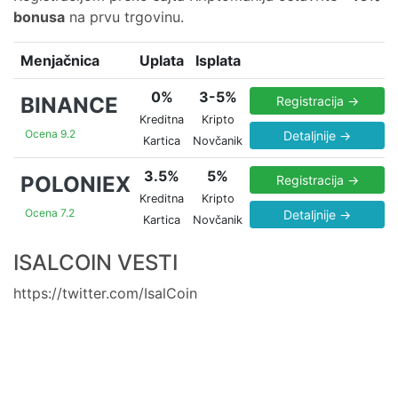
bonusa
na prvu trgovinu.
Menjačnica
Uplata
Isplata
0%
3-5%
BINANCE
Registracija →
Kreditna
Kripto
Ocena 9.2
Detaljnije →
Kartica
Novčanik
3.5%
5%
POLONIEX
Registracija →
Kreditna
Kripto
Ocena 7.2
Detaljnije →
Kartica
Novčanik
ISALCOIN VESTI
https://twitter.com/IsalCoin