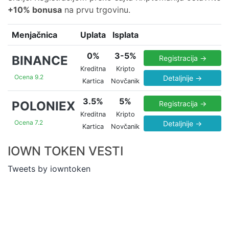
+10% bonusa
na prvu trgovinu.
Menjačnica
Uplata
Isplata
0%
3-5%
BINANCE
Registracija →
Kreditna
Kripto
Ocena 9.2
Detaljnije →
Kartica
Novčanik
3.5%
5%
POLONIEX
Registracija →
Kreditna
Kripto
Ocena 7.2
Detaljnije →
Kartica
Novčanik
IOWN TOKEN VESTI
Tweets by iowntoken