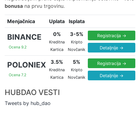
bonusa
na prvu trgovinu.
Menjačnica
Uplata
Isplata
0%
3-5%
BINANCE
Registracija →
Kreditna
Kripto
Ocena 9.2
Detaljnije →
Kartica
Novčanik
3.5%
5%
POLONIEX
Registracija →
Kreditna
Kripto
Ocena 7.2
Detaljnije →
Kartica
Novčanik
HUBDAO VESTI
Tweets by hub_dao