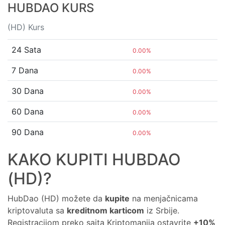
HUBDAO KURS
(HD) Kurs
24 Sata
0.00%
7 Dana
0.00%
30 Dana
0.00%
60 Dana
0.00%
90 Dana
0.00%
KAKO KUPITI HUBDAO
(HD)?
HubDao (HD) možete da
kupite
na menjačnicama
kriptovaluta sa
kreditnom karticom
iz Srbije.
Registracijom preko sajta Kriptomanija ostavrite
+10%